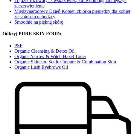
Trądzik różowaty: 7 wskazówek, które pomogą zmniejszyć
zaczerwienienie
Międzynarodowy Dzień Kobiet: zbiórka pieniędzy dla kobiet
ze statusem uchodźcy
Smoothie na piękną skórę
Odkryj PURE SKIN FOOD:
PSF
Organic Cleansing & Detox Oil
Organic Yarrow & Witch Hazel Toner
Organic Skincare Set for Impure & Combination Skin
Organic Lush Eyebrows Oil