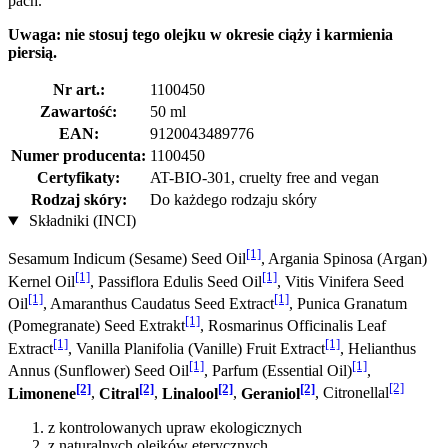
pach.
Uwaga: nie stosuj tego olejku w okresie ciąży i karmienia
piersią.
Nr art.:
1100450
Zawartość:
50 ml
EAN:
9120043489776
Numer producenta:
1100450
Certyfikaty:
AT-BIO-301, cruelty free and vegan
Rodzaj skóry:
Do każdego rodzaju skóry
Składniki (INCI)
[1]
Sesamum Indicum (Sesame) Seed Oil
, Argania Spinosa (Argan)
[1]
[1]
Kernel Oil
, Passiflora Edulis Seed Oil
, Vitis Vinifera Seed
[1]
[1]
Oil
, Amaranthus Caudatus Seed Extract
, Punica Granatum
[1]
(Pomegranate) Seed Extrakt
, Rosmarinus Officinalis Leaf
[1]
[1]
Extract
, Vanilla Planifolia (Vanille) Fruit Extract
, Helianthus
[1]
[1]
Annus (Sunflower) Seed Oil
, Parfum (Essential Oil)
,
[2]
[2]
[2]
[2]
[2]
Limonene
,
Citral
,
Linalool
,
Geraniol
, Citronellal
z kontrolowanych upraw ekologicznych
z naturalnych olejków eterycznych