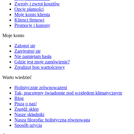
Zwroty i zwrot kosztów
Opcje płatności
Moje konto klienta
Klienci firmowi
Promocje i kupony
Moje konto
Zaloguj się
Zarejestruj się
Nie pamiętam hasła
Gdzie jest moje zamówienie?
Zrealizuj bon wartościowy
Warto wiedzieć
Holistycznie zrównoważeni
Tak, pracujemy świadomie pod względem klimatycznym
Blog
Piszą o nas!
Znajdź sklep
Nasze składniki
Nasza filozofia: holistyczna równowaga
Sposób użycia