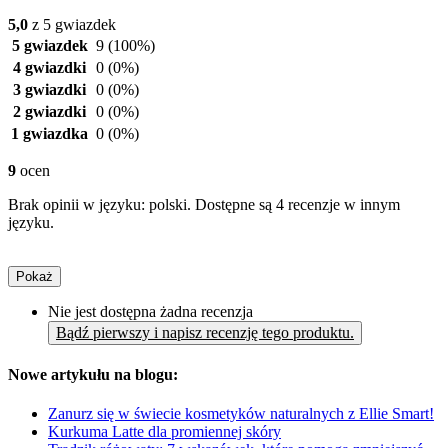
5,0
z 5 gwiazdek
5 gwiazdek
9
(100%)
4 gwiazdki
0
(0%)
3 gwiazdki
0
(0%)
2 gwiazdki
0
(0%)
1 gwiazdka
0
(0%)
9
ocen
Brak opinii w języku: polski. Dostępne są 4 recenzje w innym
języku.
Pokaż
Nie jest dostępna żadna recenzja
Bądź pierwszy i napisz recenzję tego produktu.
Nowe artykułu na blogu:
Zanurz się w świecie kosmetyków naturalnych z Ellie Smart!
Kurkuma Latte dla promiennej skóry