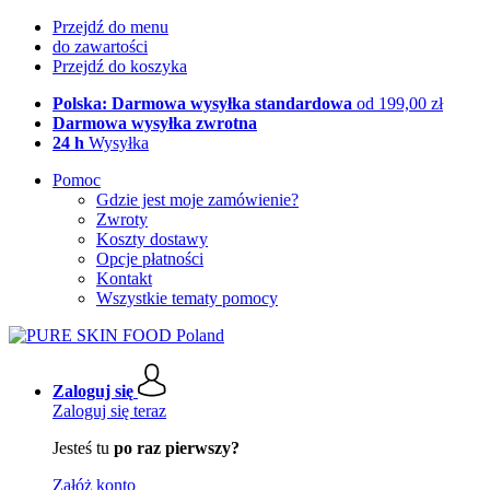
Przejdź do menu
do zawartości
Przejdź do koszyka
Polska: Darmowa wysyłka standardowa
od 199,00 zł
Darmowa wysyłka zwrotna
24 h
Wysyłka
Pomoc
Gdzie jest moje zamówienie?
Zwroty
Koszty dostawy
Opcje płatności
Kontakt
Wszystkie tematy pomocy
Zaloguj się
Zaloguj się teraz
Jesteś tu
po raz pierwszy?
Załóż konto