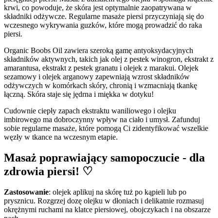
krwi, co powoduje, że skóra jest optymalnie zaopatrywana w
składniki odżywcze. Regularne masaże piersi przyczyniają się do
wczesnego wykrywania guzków, które mogą prowadzić do raka
piersi.
Organic Boobs Oil zawiera szeroką gamę antyoksydacyjnych
składników aktywnych, takich jak olej z pestek winogron, ekstrakt z
amarantusa, ekstrakt z pestek granatu i olejek z marakui. Olejek
sezamowy i olejek arganowy zapewniają wzrost składników
odżywczych w komórkach skóry, chronią i wzmacniają tkankę
łączną. Skóra staje się jędrna i miękka w dotyku!
Cudownie ciepły zapach ekstraktu waniliowego i olejku
imbirowego ma dobroczynny wpływ na ciało i umysł. Zafunduj
sobie regularne masaże, które pomogą Ci zidentyfikować wszelkie
węzły w tkance na wczesnym etapie.
Masaż poprawiający samopoczucie - dla
zdrowia piersi! ♡
Zastosowanie
: olejek aplikuj na skórę tuż po kąpieli lub po
prysznicu. Rozgrzej dozę olejku w dłoniach i delikatnie rozmasuj
okrężnymi ruchami na klatce piersiowej, obojczykach i na obszarze