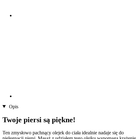
Opis
Twoje piersi są piękne!
Ten zmysłowo pachnący olejek do ciała idealnie nadaje się do
pielęgnacji piersi. Masaż z udziałem tego olejku wspomaga krążenie