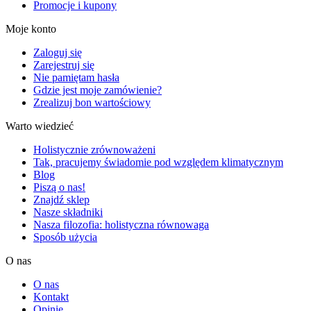
Promocje i kupony
Moje konto
Zaloguj się
Zarejestruj się
Nie pamiętam hasła
Gdzie jest moje zamówienie?
Zrealizuj bon wartościowy
Warto wiedzieć
Holistycznie zrównoważeni
Tak, pracujemy świadomie pod względem klimatycznym
Blog
Piszą o nas!
Znajdź sklep
Nasze składniki
Nasza filozofia: holistyczna równowaga
Sposób użycia
O nas
O nas
Kontakt
Opinie