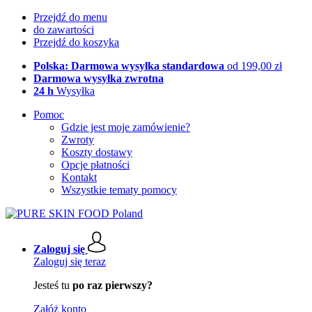
Przejdź do menu
do zawartości
Przejdź do koszyka
Polska: Darmowa wysyłka standardowa
od 199,00 zł
Darmowa wysyłka zwrotna
24 h
Wysyłka
Pomoc
Gdzie jest moje zamówienie?
Zwroty
Koszty dostawy
Opcje płatności
Kontakt
Wszystkie tematy pomocy
Zaloguj się
Zaloguj się teraz
Jesteś tu
po raz pierwszy?
Załóż konto