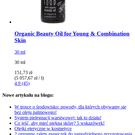
Organic Beauty Oil for Young & Combination
Skin
30 ml
30 ml
151,73 zł
(5 057,67 zł / l)
4.9 (45)
Nowe artykułu na blogu:
W trosce o środowisko: powody, dla których obywamy się
bez oleju palmowego!
System pielęgnacji warstwowej: tak to działa!
Co jeść, aby mieć piękną skórę? 5 wskazówek!
Olejki eteryczne w kosmetyce
2 ogromne zalety maseczek do samodzielnego przygotowania