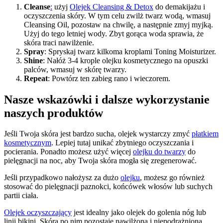
Cleanse
:
użyj
Olejek Cleansing & Detox
do demakijażu i
oczyszczenia skóry. W tym celu zwilż twarz wodą, wmasuj
Cleansing Oil, pozostaw na chwilę, a następnie zmyj myjką.
Użyj do tego letniej wody. Zbyt gorąca woda sprawia, że
skóra traci nawilżenie.
Spray
: Spryskaj twarz kilkoma kroplami Toning Moisturizer.
Shine
: Nałóż 3-4 krople olejku kosmetycznego na opuszki
palców, wmasuj w skórę twarzy.
Repeat
: Powtórz ten zabieg rano i wieczorem.
Nasze wskazówki i dalsze wykorzystanie
naszych produktów
Jeśli Twoja skóra jest bardzo sucha, olejek wystarczy zmyć
płatkiem
kosmetycznym
. Lepiej tutaj unikać zbytniego oczyszczania i
pocierania. Ponadto możesz użyć więcej
olejku do twarzy
do
pielęgnacji na noc, aby Twoja skóra mogła się zregenerować.
Jeśli przypadkowo nałożysz za dużo
olejku
, możesz go również
stosować do pielęgnacji paznokci, końcówek włosów lub suchych
partii ciała.
Olejek oczyszczający
jest idealny jako olejek do golenia nóg lub
linii bikini. Skóra po nim pozostaje nawilżona i niepodrażniona.