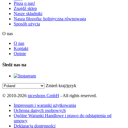
Piszą o nas!
Znajdź sklep
Nasze składniki
Nasza filozofia: holistyczna równowaga
Sposób użycia
O nas
O nas
Kontakt
Opinie
Śledź nas na
Zmień kraj/język
© 2010-2026
niceshops GmbH
- All rights reserved.
Impressum i warunki użytkowania
Ochrona danych osobowych
Ogólne Warunki Handlowe i prawo do odstąpienia od
umowy
Deklaracja dostępności