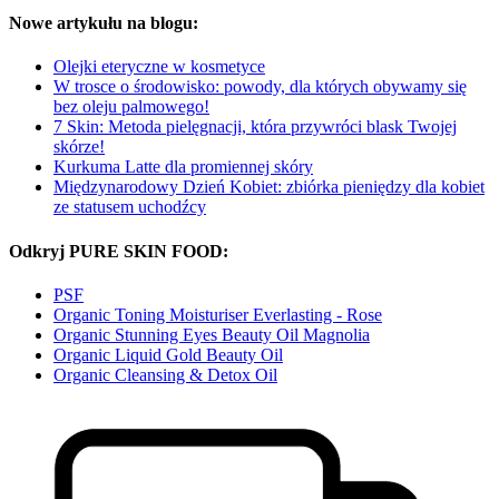
Nowe artykułu na blogu:
Olejki eteryczne w kosmetyce
W trosce o środowisko: powody, dla których obywamy się
bez oleju palmowego!
7 Skin: Metoda pielęgnacji, która przywróci blask Twojej
skórze!
Kurkuma Latte dla promiennej skóry
Międzynarodowy Dzień Kobiet: zbiórka pieniędzy dla kobiet
ze statusem uchodźcy
Odkryj PURE SKIN FOOD:
PSF
Organic Toning Moisturiser Everlasting - Rose
Organic Stunning Eyes Beauty Oil Magnolia
Organic Liquid Gold Beauty Oil
Organic Cleansing & Detox Oil