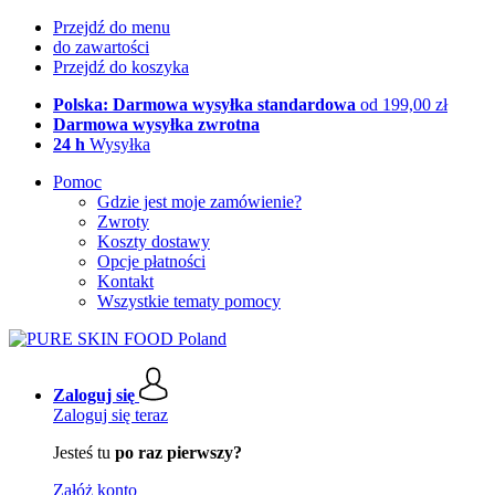
Przejdź do menu
do zawartości
Przejdź do koszyka
Polska: Darmowa wysyłka standardowa
od 199,00 zł
Darmowa wysyłka zwrotna
24 h
Wysyłka
Pomoc
Gdzie jest moje zamówienie?
Zwroty
Koszty dostawy
Opcje płatności
Kontakt
Wszystkie tematy pomocy
Zaloguj się
Zaloguj się teraz
Jesteś tu
po raz pierwszy?
Załóż konto