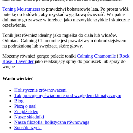
Toning Moisturizers
to prawdziwi bohaterowie lata. Po prostu włóż
butelkę do lodówki, aby uzyskać wyjątkową świeżość. W upalne
dni mamy go zawsze w torebce, jako niezwykle szybkie i skuteczne
orzeźwienie.
Tonik jest również idealny jako mgiełka do ciała lub włosów.
Odmiana Calming Chamomile jest prawdziwym dobrodziejstwem
na podrażnioną lub swędzącą skórę głowy.
Możemy również gorąco polecić toniki
Calming Chamomile
i
Rock
Rose - Lavender
jako relaksujący spray do poduszek lub spray do
wnętrz.
Warto wiedzieć
Holistycznie zrównoważeni
Tak, pracujemy świadomie pod względem klimatycznym
Blog
Piszą o nas!
Znajdź sklep
Nasze składniki
Nasza filozofia: holistyczna równowaga
Sposób użycia