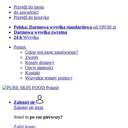
Przejdź do menu
do zawartości
Przejdź do koszyka
Polska: Darmowa wysyłka standardowa
od 199,00 zł
Darmowa wysyłka zwrotna
24 h
Wysyłka
Pomoc
Gdzie jest moje zamówienie?
Zwroty
Koszty dostawy
Opcje płatności
Kontakt
Wszystkie tematy pomocy
Zaloguj się
Zaloguj się teraz
Jesteś tu
po raz pierwszy?
Załóż konto