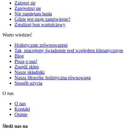
Zaloguj się
Zarejestruj się
Nie pamiętam hasła
Gdzie jest moje zamówienie?
Zrealizuj bon wartościowy
Warto wiedzieć
Holistycznie zrównoważeni
Tak, pracujemy świadomie pod względem klimatycznym
Blog
Piszą o nas!
Znajdź sklep
Nasze składniki
Nasza filozofia: holistyczna równowaga
Sposób użycia
O nas
O nas
Kontakt
Opinie
Śledź nas na