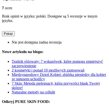
7
ocen
Brak opinii w języku: polski. Dostępne są 5 recenzje w innym
języku.
Pokaż
Nie jest dostępna żadna recenzja
Nowe artykułu na blogu:
Trądzik różowaty: 7 wskazówek, które pomogą zmniejszyć
zaczerwienienie
2 kosmetyki i ponad 10 możliwych zastosowań
Międzynarodowy Dzień Kobiet: zbiórka pieniędzy dla kobiet
ze statusem uchodźcy
7 Skin: Metoda pielęgnacji, która przywróci blask Twojej
skórze!
Naturalne metody na cellulit
Odkryj PURE SKIN FOOD: