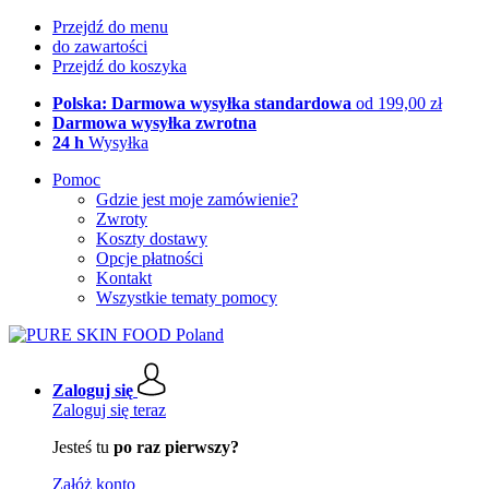
Przejdź do menu
do zawartości
Przejdź do koszyka
Polska: Darmowa wysyłka standardowa
od 199,00 zł
Darmowa wysyłka zwrotna
24 h
Wysyłka
Pomoc
Gdzie jest moje zamówienie?
Zwroty
Koszty dostawy
Opcje płatności
Kontakt
Wszystkie tematy pomocy
Zaloguj się
Zaloguj się teraz
Jesteś tu
po raz pierwszy?
Załóż konto