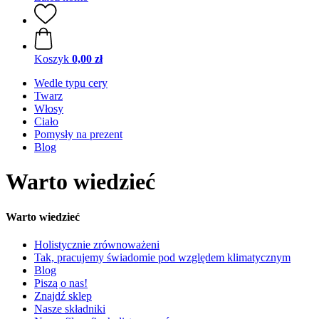
Koszyk
0,00 zł
Wedle typu cery
Twarz
Włosy
Ciało
Pomysły na prezent
Blog
Warto wiedzieć
Warto wiedzieć
Holistycznie zrównoważeni
Tak, pracujemy świadomie pod względem klimatycznym
Blog
Piszą o nas!
Znajdź sklep
Nasze składniki