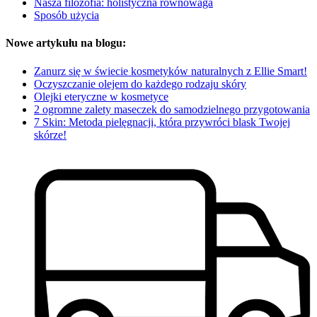
Nasza filozofia: holistyczna równowaga
Sposób użycia
Nowe artykułu na blogu:
Zanurz się w świecie kosmetyków naturalnych z Ellie Smart!
Oczyszczanie olejem do każdego rodzaju skóry
Olejki eteryczne w kosmetyce
2 ogromne zalety maseczek do samodzielnego przygotowania
7 Skin: Metoda pielęgnacji, która przywróci blask Twojej
skórze!