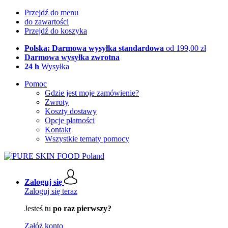
Przejdź do menu
do zawartości
Przejdź do koszyka
Polska: Darmowa wysyłka standardowa
od 199,00 zł
Darmowa wysyłka zwrotna
24 h
Wysyłka
Pomoc
Gdzie jest moje zamówienie?
Zwroty
Koszty dostawy
Opcje płatności
Kontakt
Wszystkie tematy pomocy
Zaloguj się
Zaloguj się teraz
Jesteś tu
po raz pierwszy?
Załóż konto