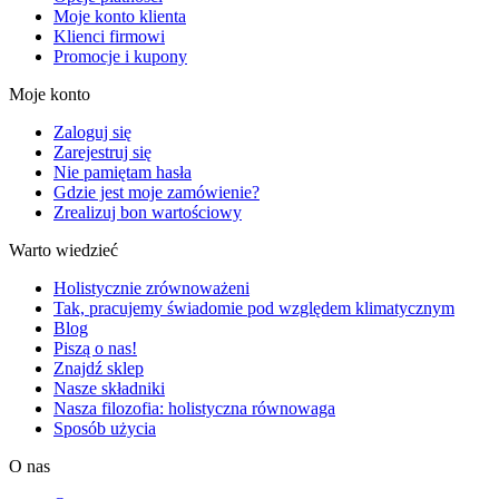
Moje konto klienta
Klienci firmowi
Promocje i kupony
Moje konto
Zaloguj się
Zarejestruj się
Nie pamiętam hasła
Gdzie jest moje zamówienie?
Zrealizuj bon wartościowy
Warto wiedzieć
Holistycznie zrównoważeni
Tak, pracujemy świadomie pod względem klimatycznym
Blog
Piszą o nas!
Znajdź sklep
Nasze składniki
Nasza filozofia: holistyczna równowaga
Sposób użycia
O nas