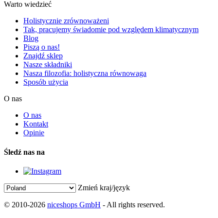
Warto wiedzieć
Holistycznie zrównoważeni
Tak, pracujemy świadomie pod względem klimatycznym
Blog
Piszą o nas!
Znajdź sklep
Nasze składniki
Nasza filozofia: holistyczna równowaga
Sposób użycia
O nas
O nas
Kontakt
Opinie
Śledź nas na
Zmień kraj/język
© 2010-2026
niceshops GmbH
- All rights reserved.