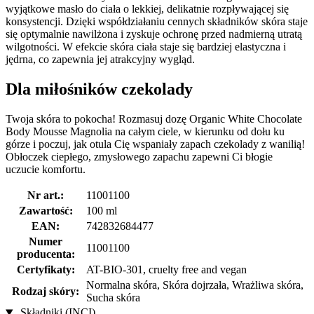
wyjątkowe masło do ciała o lekkiej, delikatnie rozpływającej się
konsystencji. Dzięki współdziałaniu cennych składników skóra staje
się optymalnie nawilżona i zyskuje ochronę przed nadmierną utratą
wilgotności. W efekcie skóra ciała staje się bardziej elastyczna i
jędrna, co zapewnia jej atrakcyjny wygląd.
Dla miłośników czekolady
Twoja skóra to pokocha! Rozmasuj dozę Organic White Chocolate
Body Mousse Magnolia na całym ciele, w kierunku od dołu ku
górze i poczuj, jak otula Cię wspaniały zapach czekolady z wanilią!
Obłoczek ciepłego, zmysłowego zapachu zapewni Ci błogie
uczucie komfortu.
Nr art.:
11001100
Zawartość:
100 ml
EAN:
742832684477
Numer
11001100
producenta:
Certyfikaty:
AT-BIO-301, cruelty free and vegan
Normalna skóra, Skóra dojrzała, Wrażliwa skóra,
Rodzaj skóry:
Sucha skóra
Składniki (INCI)