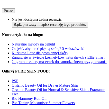
Pokaż
Nie jest dostępna żadna recenzja
Bądź pierwszy i napisz recenzję tego produktu.
Nowe artykułu na blogu:
Naturalne metody na cellulit
Co jeść, aby mieć piękną skórę? 5 wskazówek!
Kurkuma Latte dla promiennej skóry
Zanurz się w świecie kosmetyków naturalnych z Ellie Smart!
2 ogromne zalety maseczek do samodzielnego przygotowania
Odkryj PURE SKIN FOOD:
PSF
Organic Beauty Oil for Dry & Mature Skin
Organic Beauty Oil for Normal & Sensitive Skin - Fragrance
Free
Bio Harmony Roll-On
Bio Toning Moisturiser Summer Flowers