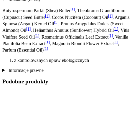
[1]
Butyrospermum Parkii (Shea) Butter
, Theobroma Grandiflorum
[1]
[1]
(Cupuacu) Seed Butter
, Cocos Nucifera (Coconut) Oil
, Argania
[1]
Spinosa (Argan) Kernel Oil
, Prunus Amygdalus Dulcis (Sweet
[1]
[1]
Almond) Oil
, Helianthus Annuus (Sunflower) Hybrid Oil
, Vitis
[1]
[1]
Vinifera Seed Oil
, Rosmarinus Officinalis Leaf Extract
, Vanilla
[1]
[1]
Planifolia Bean Extract
, Magnolia Biondii Flower Extract
,
[1]
Parfum (Essential Oil)
z kontrolowanych upraw ekologicznych
Informacje prawne
Podobne produkty