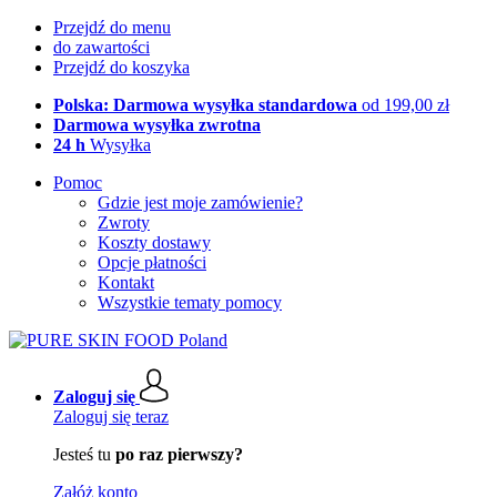
Przejdź do menu
do zawartości
Przejdź do koszyka
Polska: Darmowa wysyłka standardowa
od 199,00 zł
Darmowa wysyłka zwrotna
24 h
Wysyłka
Pomoc
Gdzie jest moje zamówienie?
Zwroty
Koszty dostawy
Opcje płatności
Kontakt
Wszystkie tematy pomocy
Zaloguj się
Zaloguj się teraz
Jesteś tu
po raz pierwszy?
Załóż konto