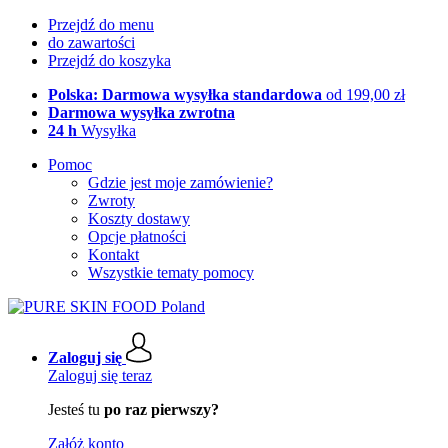
Przejdź do menu
do zawartości
Przejdź do koszyka
Polska: Darmowa wysyłka standardowa
od 199,00 zł
Darmowa wysyłka zwrotna
24 h
Wysyłka
Pomoc
Gdzie jest moje zamówienie?
Zwroty
Koszty dostawy
Opcje płatności
Kontakt
Wszystkie tematy pomocy
Zaloguj się
Zaloguj się teraz
Jesteś tu
po raz pierwszy?
Załóż konto