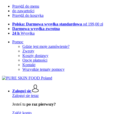
Przejdź do menu
do zawartości
Przejdź do koszyka
Polska: Darmowa wysyłka standardowa
od 199,00 zł
Darmowa wysyłka zwrotna
24 h
Wysyłka
Pomoc
Gdzie jest moje zamówienie?
Zwroty
Koszty dostawy
Opcje płatności
Kontakt
Wszystkie tematy pomocy
Zaloguj się
Zaloguj się teraz
Jesteś tu
po raz pierwszy?
Załóż konto