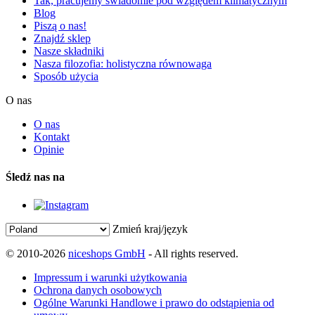
Tak, pracujemy świadomie pod względem klimatycznym
Blog
Piszą o nas!
Znajdź sklep
Nasze składniki
Nasza filozofia: holistyczna równowaga
Sposób użycia
O nas
O nas
Kontakt
Opinie
Śledź nas na
Zmień kraj/język
© 2010-2026
niceshops GmbH
- All rights reserved.
Impressum i warunki użytkowania
Ochrona danych osobowych
Ogólne Warunki Handlowe i prawo do odstąpienia od