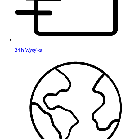
24 h
Wysyłka