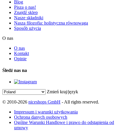
Blog
Piszą o nas!
Znajdź sklep
Nasze składniki
Nasza filozofia: holistyczna równowaga
Sposób użycia
O nas
O nas
Kontakt
Opinie
Śledź nas na
Zmień kraj/język
© 2010-2026
niceshops GmbH
- All rights reserved.
Impressum i warunki użytkowania
Ochrona danych osobowych
Ogólne Warunki Handlowe i prawo do odstąpienia od
umowy