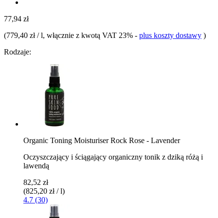
77,94 zł
(
779,40 zł / l
, włącznie z kwotą VAT 23%
-
plus koszty dostawy
)
Rodzaje:
Organic Toning Moisturiser Rock Rose - Lavender
Oczyszczający i ściągający organiczny tonik z dziką różą i
lawendą
82,52 zł
(825,20 zł / l)
4.7 (30)