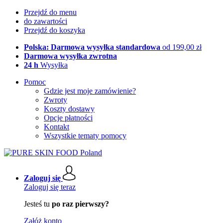
Przejdź do menu
do zawartości
Przejdź do koszyka
Polska: Darmowa wysyłka standardowa
od 199,00 zł
Darmowa wysyłka zwrotna
24 h
Wysyłka
Pomoc
Gdzie jest moje zamówienie?
Zwroty
Koszty dostawy
Opcje płatności
Kontakt
Wszystkie tematy pomocy
Zaloguj się
Zaloguj się teraz
Jesteś tu
po raz pierwszy?
Załóż konto