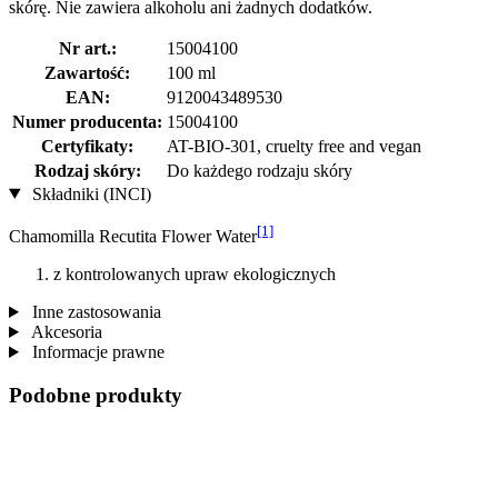
skórę. Nie zawiera alkoholu ani żadnych dodatków.
Nr art.:
15004100
Zawartość:
100 ml
EAN:
9120043489530
Numer producenta:
15004100
Certyfikaty:
AT-BIO-301, cruelty free and vegan
Rodzaj skóry:
Do każdego rodzaju skóry
Składniki (INCI)
[1]
Chamomilla Recutita Flower Water
z kontrolowanych upraw ekologicznych
Inne zastosowania
Akcesoria
Informacje prawne
Podobne produkty