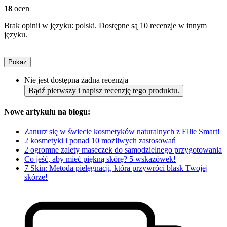
18
ocen
Brak opinii w języku: polski. Dostępne są 10 recenzje w innym
języku.
Pokaż
Nie jest dostępna żadna recenzja
Bądź pierwszy i napisz recenzję tego produktu.
Nowe artykułu na blogu:
Zanurz się w świecie kosmetyków naturalnych z Ellie Smart!
2 kosmetyki i ponad 10 możliwych zastosowań
2 ogromne zalety maseczek do samodzielnego przygotowania
Co jeść, aby mieć piękną skórę? 5 wskazówek!
7 Skin: Metoda pielęgnacji, która przywróci blask Twojej
skórze!